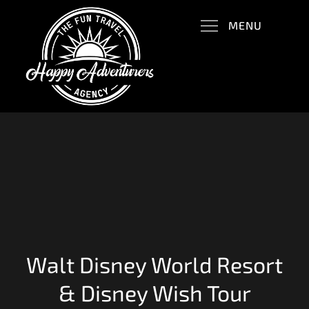
Skip
MENU
to
content
Happy Adventurers
The Fun Travel Agency
Walt Disney World Resort
& Disney Wish Tour