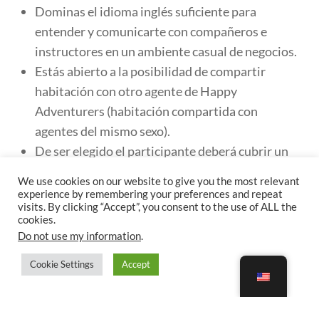
Dominas el idioma inglés suficiente para
entender y comunicarte con compañeros e
instructores en un ambiente casual de negocios.
Estás abierto a la posibilidad de compartir
habitación con otro agente de Happy
Adventurers (habitación compartida con
agentes del mismo sexo).
De ser elegido el participante deberá cubrir un
pago de $450 dólares directo a Universal.
We use cookies on our website to give you the most relevant
El costo de viajar hacia y desde Orlando deberá
experience by remembering your preferences and repeat
visits. By clicking “Accept”, you consent to the use of ALL the
ser cubierto por el participante.
cookies.
Do not use my information
.
¡Inscríbete Ahora!
Cookie Settings
Accept