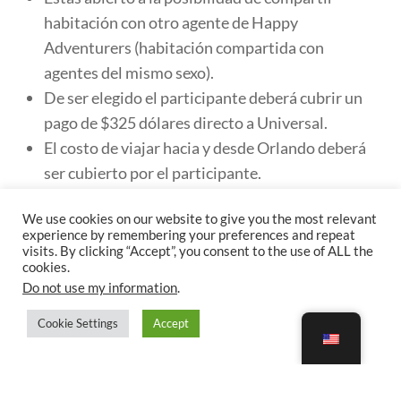
habitación con otro agente de Happy
Adventurers (habitación compartida con
agentes del mismo sexo).
De ser elegido el participante deberá cubrir un
pago de $325 dólares directo a Universal.
El costo de viajar hacia y desde Orlando deberá
ser cubierto por el participante.
¡Inscríbete Ahora!
We use cookies on our website to give you the most relevant
experience by remembering your preferences and repeat
visits. By clicking “Accept”, you consent to the use of ALL the
cookies.
¡Gracias por participar! El registro para los Preview
Do not use my information
.
Tickets de Epic Universe se ha cerrado. Muy pronto
Cookie Settings
Accept
estaremos comunicando a los Aventureros
ganadores.