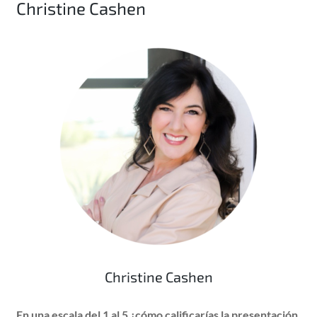
Christine Cashen
Christine Cashen
En una escala del 1 al 5 ¿cómo calificarías la presentación