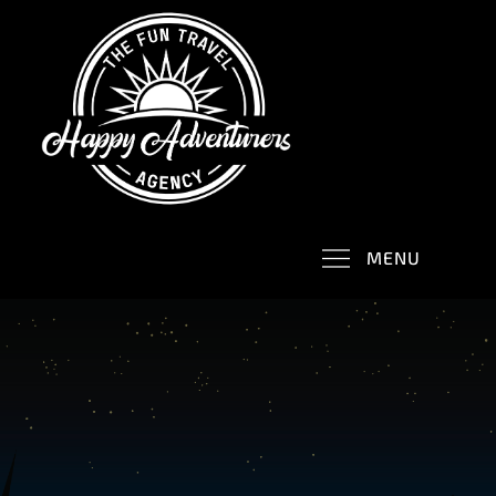
Skip
to
content
Happy Adventurers
The Fun Travel Agency
MENU