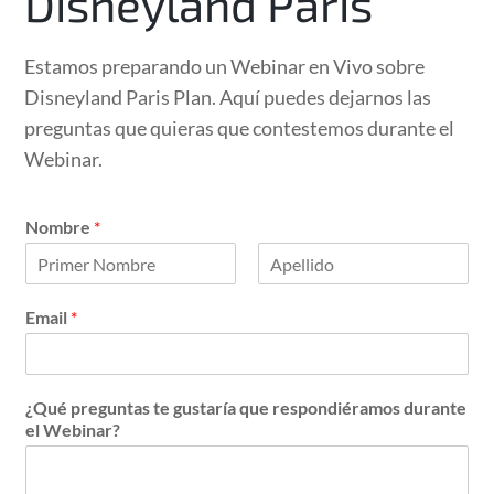
Disneyland París
Estamos preparando un Webinar en Vivo sobre
Disneyland Paris Plan. Aquí puedes dejarnos las
preguntas que quieras que contestemos durante el
Webinar.
Nombre
*
F
L
i
a
Email
*
r
s
s
t
t
¿Qué preguntas te gustaría que respondiéramos durante
el Webinar?