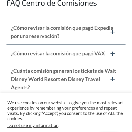
FAQ Centro de Comisiones
¿Cómo revisar la comisión que pagó Expedia
por una reservación?
¿Cómo revisar la comisión que pagó VAX
¿Cuánta comisión generan los tickets de Walt
Disney World Resort en Disney Travel
Agents?
We use cookies on our website to give you the most relevant
¿Cuánta comisión generan los tickets de
experience by remembering your preferences and repeat
Disneyland en Disney Travel Agents?
visits. By clicking “Accept”, you consent to the use of ALL the
cookies.
Do not use my information
.
¿Cómo encontrar la comisión que pagó