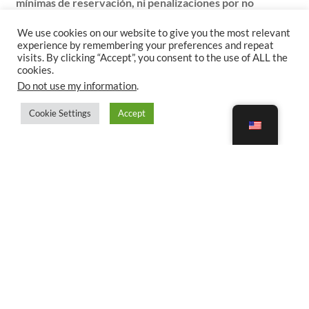
mínimas de reservación, ni penalizaciones por no
reservar. Por otro lado, es importante para nosotros
conocer el tiempo que podrás dedicarle a este
We use cookies on our website to give you the most relevant
emprendimiento. ¿Cuánto tiempo tienes disponible para
experience by remembering your preferences and repeat
dedicarle a este emprendimiento?
*
visits. By clicking “Accept”, you consent to the use of ALL the
cookies.
1-5 horas a la semana
Do not use my information
.
6-10 horas a la semana
Cookie Settings
Accept
10-15 horas a la semana
Más de 15 horas a la semana
Enviar
Copyright © 2026. Happy Adventurers LLC. 2232 Dell Range Blvd., Suite 245 - 3456.
Cheyenne, WY 82009
All Rights Reserved | Next Travel by
Theme Palace