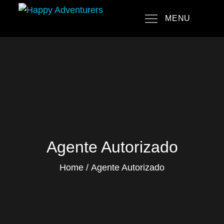
Skip
MENU
to
Happy Adventurers
The Fun Travel Agency
content
Agente Autorizado
Home
Agente Autorizado