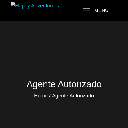
Skip
MENU
to
Happy Adventurers
The Fun Travel Agency
content
Agente Autorizado
Home
Agente Autorizado