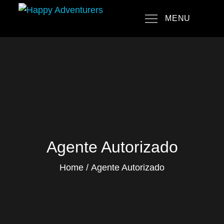
Skip
MENU
to
Happy Adventurers
The Fun Travel Agency
content
Agente Autorizado
Home
Agente Autorizado