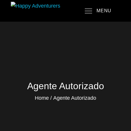
Skip
MENU
to
Happy Adventurers
The Fun Travel Agency
content
Agente Autorizado
Home
Agente Autorizado