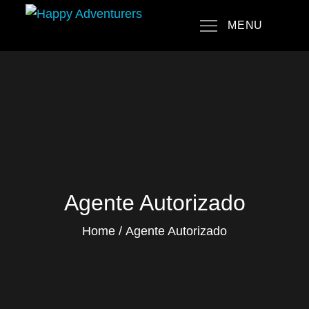
Skip
MENU
to
Happy Adventurers
The Fun Travel Agency
content
Agente Autorizado
Home
Agente Autorizado