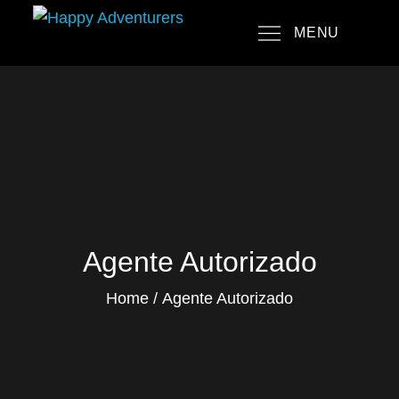
Skip
MENU
to
Happy Adventurers
The Fun Travel Agency
content
Agente Autorizado
Home
Agente Autorizado