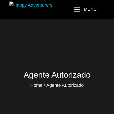
Skip
MENU
to
Happy Adventurers
The Fun Travel Agency
content
Agente Autorizado
Home
Agente Autorizado