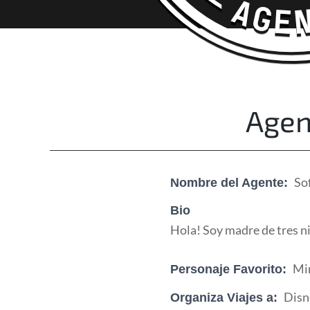
Happy Adventurers
The Fun Travel Agency
Agen
So
Nombre del Agente:
Bio
Hola! Soy madre de tres n
Mi
Personaje Favorito:
Disn
Organiza Viajes a: