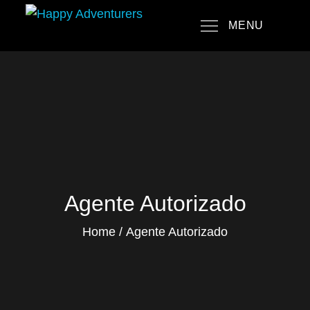
Skip
MENU
to
Happy Adventurers
The Fun Travel Agency
content
Agente Autorizado
Home
Agente Autorizado