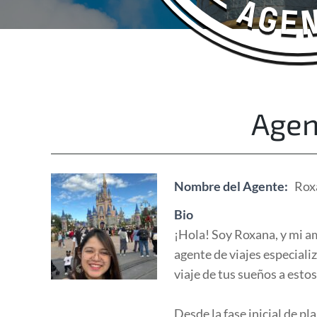
Happy Adventurers
The Fun Travel Agency
Agen
Nombre del Agente:
Rox
Bio
¡Hola! Soy Roxana, y mi a
agente de viajes especiali
viaje de tus sueños a esto
Desde la fase inicial de p