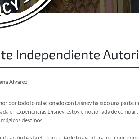
About Us
Free Quote
te Independiente Autor
ana Alvarez
mor por todo lo relacionado con Disney ha sido una parte 
zada en experiencias Disney, estoy emocionada de compartir
s mágicos destinos.
lanificación hasta el último día de tu aventura, me comprom