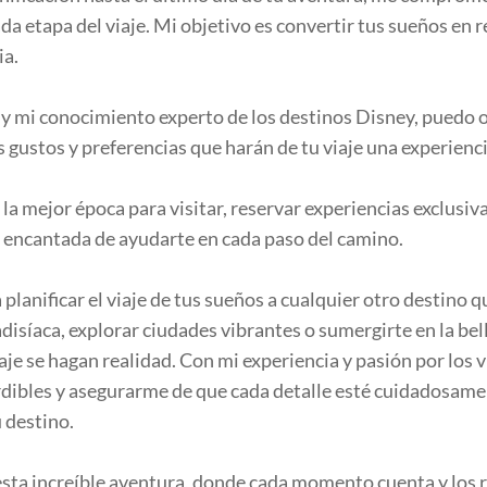
ada etapa del viaje. Mi objetivo es convertir tus sueños 
ia.
 y mi conocimiento experto de los destinos Disney, puedo o
s gustos y preferencias que harán de tu viaje una experienci
la mejor época para visitar, reservar experiencias exclusi
é encantada de ayudarte en cada paso del camino.
lanificar el viaje de tus sueños a cualquier otro destino q
adisíaca, explorar ciudades vibrantes o sumergirte en la bel
aje se hagan realidad. Con mi experiencia y pasión por los v
ibles y asegurarme de que cada detalle esté cuidadosamen
u destino.
esta increíble aventura, donde cada momento cuenta y los 