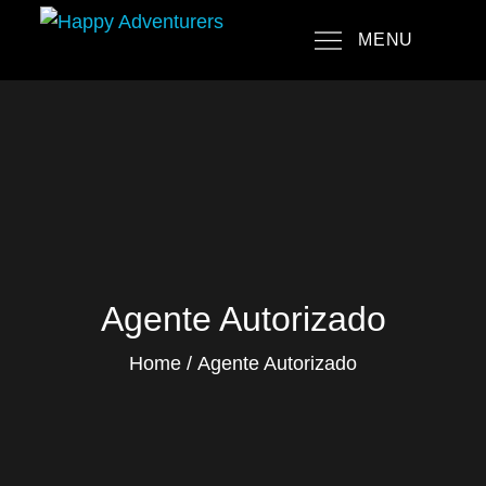
Skip
MENU
to
Happy Adventurers
The Fun Travel Agency
content
Agente Autorizado
Home
Agente Autorizado