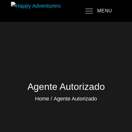
Skip
MENU
to
Happy Adventurers
The Fun Travel Agency
content
Agente Autorizado
Home
Agente Autorizado