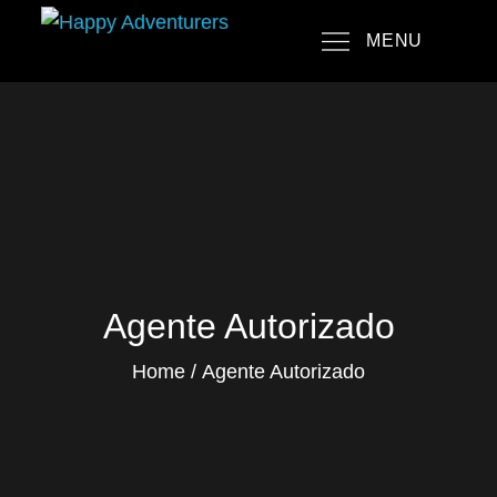
Skip
MENU
to
Happy Adventurers
The Fun Travel Agency
content
Agente Autorizado
Home
Agente Autorizado