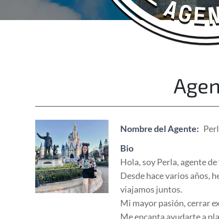
Happy Adventurers
The Fun Travel Agency
Agen
Nombre del Agente:
Per
Bio
Hola, soy Perla, agente de
Desde hace varios años, h
viajamos juntos.
Mi mayor pasión, cerrar e
Me encanta ayudarte a plan