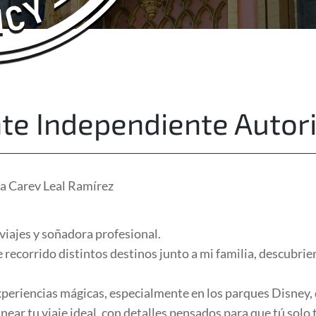
About Us
Free Quote
te Independiente Autor
la Carev Leal Ramírez
 viajes y soñadora profesional.
e recorrido distintos destinos junto a mi familia, descubr
xperiencias mágicas, especialmente en los parques Disney, 
ear tu viaje ideal, con detalles pensados para que tú solo