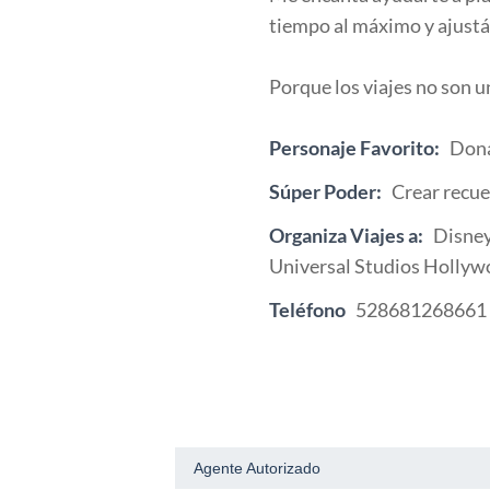
tiempo al máximo y ajustán
Porque los viajes no son un
Personaje Favorito:
Don
Súper Poder:
Crear recue
Organiza Viajes a:
Disney
Universal Studios Hollyw
Teléfono
528681268661