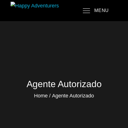
Skip
MENU
to
Happy Adventurers
The Fun Travel Agency
content
Agente Autorizado
Home
Agente Autorizado