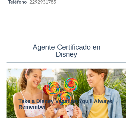
Teléfono
2292931785