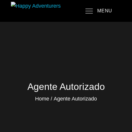
Skip
MENU
to
Happy Adventurers
The Fun Travel Agency
content
Agente Autorizado
Home
Agente Autorizado