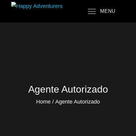
Skip
MENU
to
Happy Adventurers
The Fun Travel Agency
content
Agente Autorizado
Home
Agente Autorizado