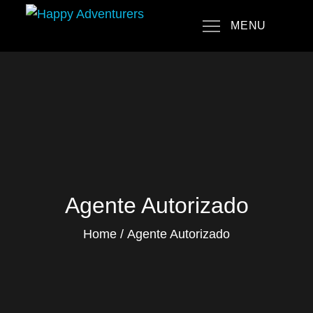
Skip
MENU
to
Happy Adventurers
The Fun Travel Agency
content
Agente Autorizado
Home
Agente Autorizado