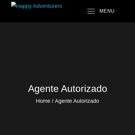
Skip
MENU
to
Happy Adventurers
The Fun Travel Agency
content
Agente Autorizado
Home
Agente Autorizado