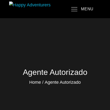
Skip
MENU
to
Happy Adventurers
The Fun Travel Agency
content
Agente Autorizado
Home
Agente Autorizado