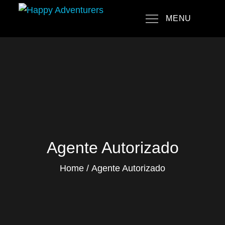
Skip
MENU
to
Happy Adventurers
The Fun Travel Agency
content
Agente Autorizado
Home
Agente Autorizado