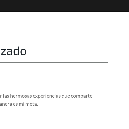
Destinations
Privacy
izado
tir las hermosas experiencias que comparte
manera es mi meta.