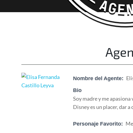
Happy Adventurers
The Fun Travel Agency
Agen
El
Nombre del Agente:
Bio
Soy madre y me apasiona ve
Disney es un placer, dar a
Me
Personaje Favorito: