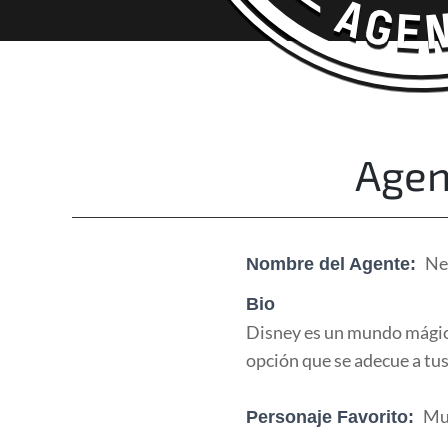
Happy Adventurers
The Fun Travel Agency
Agen
Ne
Nombre del Agente:
Bio
Disney es un mundo mágico
opción que se adecue a tus
Mu
Personaje Favorito: