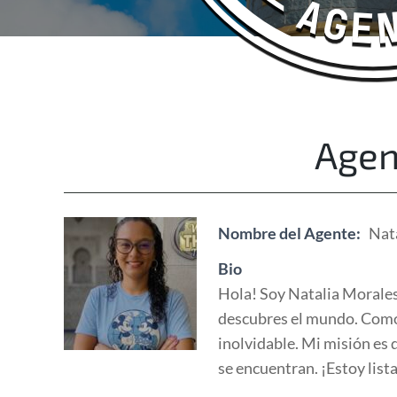
Happy Adventurers
The Fun Travel Agency
Agen
Nombre del Agente:
Nata
Bio
Hola! Soy Natalia Morales 
descubres el mundo. Como a
inolvidable. Mi misión es 
se encuentran. ¡Estoy list