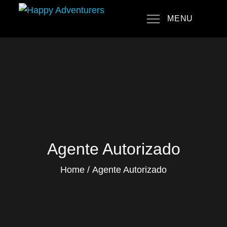
Skip
MENU
to
Happy Adventurers
The Fun Travel Agency
content
Agente Autorizado
Home
Agente Autorizado