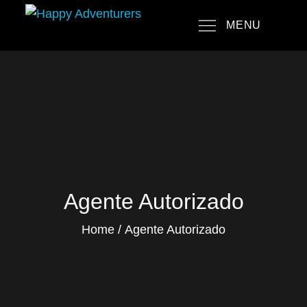
Skip
MENU
to
Happy Adventurers
The Fun Travel Agency
content
Agente Autorizado
Home
Agente Autorizado