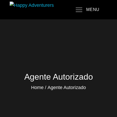
Skip
MENU
to
Happy Adventurers
The Fun Travel Agency
content
Agente Autorizado
Home
Agente Autorizado