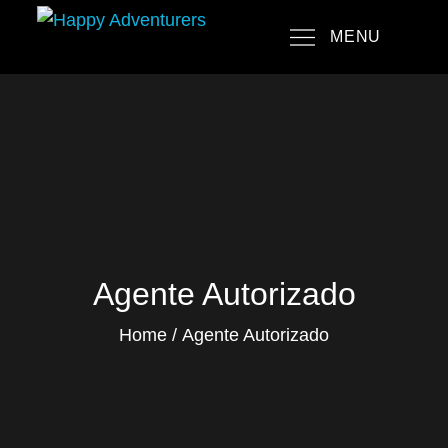
Skip
MENU
to
Happy Adventurers
The Fun Travel Agency
content
Agente Autorizado
Home
Agente Autorizado