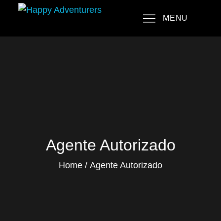
Skip
MENU
to
Happy Adventurers
The Fun Travel Agency
content
Agente Autorizado
Home
Agente Autorizado