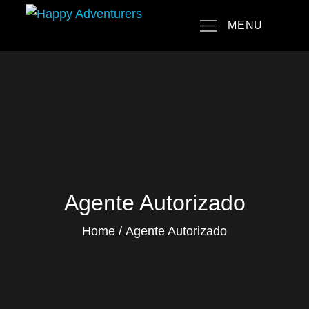
Skip
MENU
to
Happy Adventurers
The Fun Travel Agency
content
Agente Autorizado
Home
Agente Autorizado