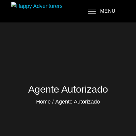
Skip
MENU
to
Happy Adventurers
The Fun Travel Agency
content
Agente Autorizado
Home
Agente Autorizado