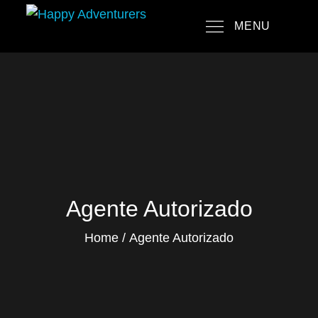
Skip
MENU
to
Happy Adventurers
The Fun Travel Agency
content
Agente Autorizado
Home
Agente Autorizado