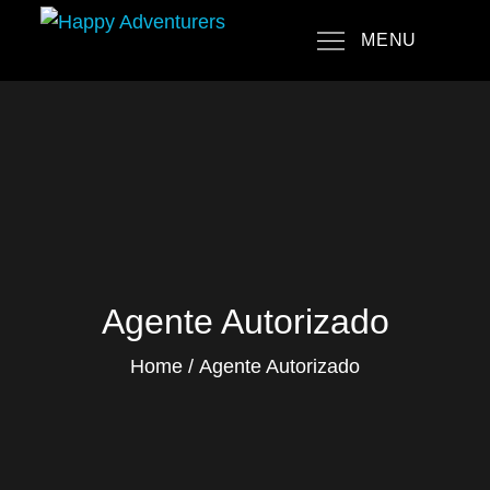
Skip
MENU
to
Happy Adventurers
The Fun Travel Agency
content
Agente Autorizado
Home
Agente Autorizado