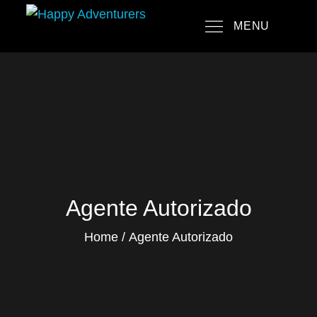
Skip
MENU
to
Happy Adventurers
The Fun Travel Agency
content
Agente Autorizado
Home
Agente Autorizado