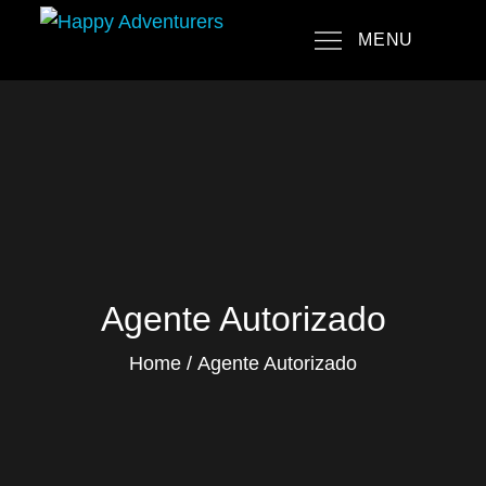
Skip
MENU
to
Happy Adventurers
The Fun Travel Agency
content
Agente Autorizado
Home
Agente Autorizado