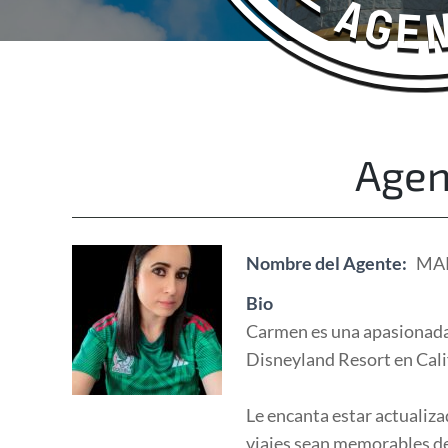
Happy Adventurers
The Fun Travel Agency
Agen
Nombre del Agente:
MA
Bio
Carmen es una apasionada 
Disneyland Resort en Cali
Le encanta estar actualiza
viajes sean memorables de