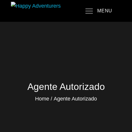
Skip
MENU
to
Happy Adventurers
The Fun Travel Agency
content
Agente Autorizado
Home
Agente Autorizado