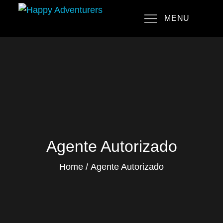
Skip
MENU
to
Happy Adventurers
The Fun Travel Agency
content
Agente Autorizado
Home
Agente Autorizado