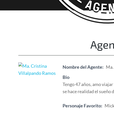
Happy Adventurers
The Fun Travel Agency
Agen
Nombre del Agente:
Ma.
Bio
Tengo 47 años, amo viajar 
se hace realidad el sueño d
Personaje Favorito:
Mic