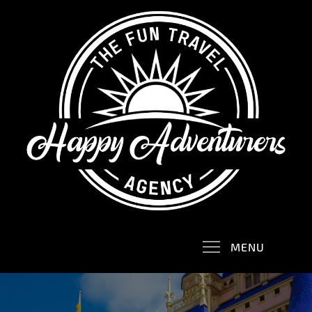
Skip
to
content
Happy Adventurers
The Fun Travel Agency
MENU