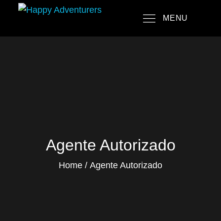
Skip
MENU
to
Happy Adventurers
The Fun Travel Agency
content
Agente Autorizado
Home
Agente Autorizado