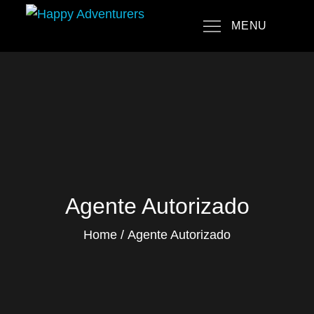
Skip
MENU
to
Happy Adventurers
The Fun Travel Agency
content
Agente Autorizado
Home
Agente Autorizado